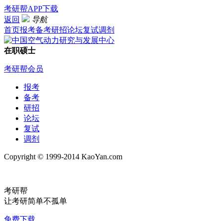
考研帮APP下载
返回
导航
首页
报考
备考
研招
论坛
复试
调剂
在职硕士
考研帮会员
报考
备考
研招
论坛
复试
调剂
Copyright © 1999-2014 KaoYan.com
考研帮
让考研简单不孤单
免费下载