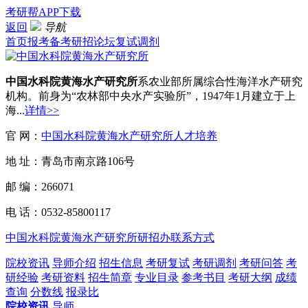
考研帮APP下载
返回
导航
首页
报考
备考
研招
论坛
复试
调剂
中国水科院黄海水产研究所
系农业部所属综合性海洋水产研究
机构。前身为“农林部中央水产实验所”，1947年1月建立于上
海...
详情>>
官 网：
中国水科院黄海水产研究所人才培养
地 址：青岛市南京路106号
邮 编：266071
电 话：0532-85800117
中国水科院黄海水产研究所研招办联系方式
院校资讯
导师介绍
招生信息
考研复试
考研调剂
考研问答
考
研经验
考研资料
招生简章
专业目录
参考书目
考研大纲
成绩
查询
分数线
报录比
院校资讯
导师