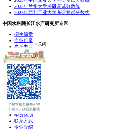
2023年中国农业大学考研复试分数线
2023年兰州大学考研复试分数线
2023年西北工业大学考研复试分数线
中国水科院长江水产研究所专区
招生简章
专业目录
× 关闭
参考书目
考研大纲
成绩查询
分数线
考研录取
考研真题
报录比
推荐免试
现场确认
在职硕士
考场安排
学费奖助
联系方式
专业介绍