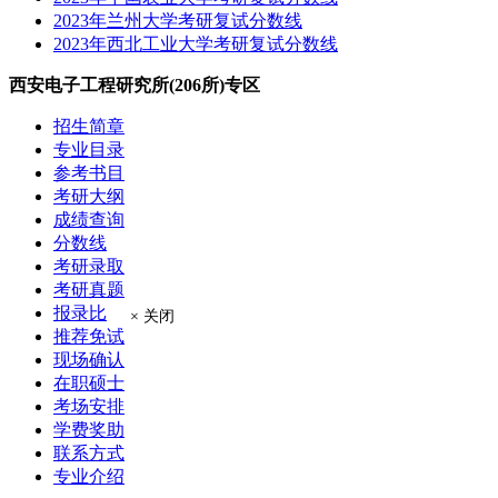
2023年兰州大学考研复试分数线
2023年西北工业大学考研复试分数线
西安电子工程研究所(206所)专区
招生简章
专业目录
参考书目
考研大纲
成绩查询
分数线
考研录取
考研真题
报录比
× 关闭
推荐免试
现场确认
在职硕士
考场安排
学费奖助
联系方式
专业介绍