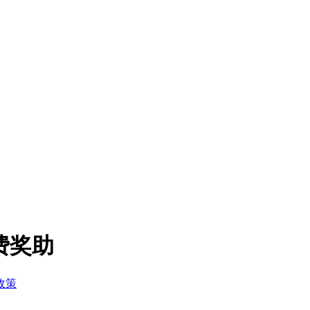
费奖助
政策