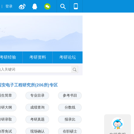
登录
考研经验
考研资料
考研论坛
西安电子工程研究所(206所)专区
招生简章
专业目录
参考书目
考研大纲
成绩查询
分数线
考研录取
考研真题
报录比
推荐免试
现场确认
在职硕士