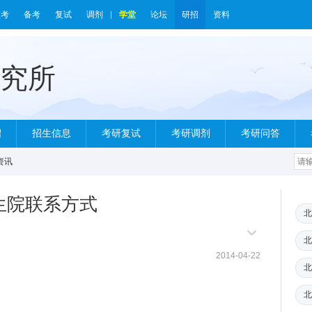
报考
备考
复试
调剂
学堂
论坛
研招
资料
绍
招生信息
考研复试
考研调剂
考研问答
资讯
生院联系方式
北
北
2014-04-22
北
北