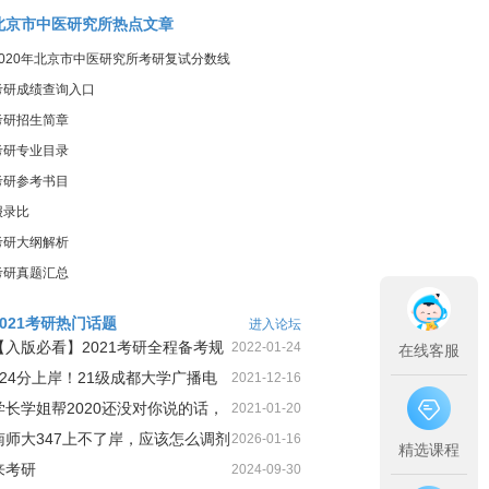
北京市中医研究所热点文章
2020年北京市中医研究所考研复试分数线
考研成绩查询入口
考研招生简章
考研专业目录
考研参考书目
报录比
考研大纲解析
考研真题汇总
2021考研热门话题
进入论坛
【入版必看】2021考研全程备考规
2022-01-24
在线客服
划！
424分上岸！21级成都大学广播电
2021-12-16
视第1名三跨二战上岸经
学长学姐帮2020还没对你说的话，
2021-01-20
今天这就告诉你
南师大347上不了岸，应该怎么调剂
2026-01-16
精选课程
来考研
2024-09-30