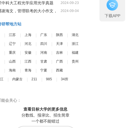
求中科大工程光学应用光学真题
2024-09-23
感谢海文，管理联考的大小作文，
2024-09-04
下载APP
我一定可以很高分
考研帮地方站
江苏
上海
广东
陕西
湖北
辽宁
河北
四川
天津
浙江
重庆
安徽
河南
吉林
福建
山西
江西
甘肃
广西
贵州
海南
青海
宁夏
西藏
江
内蒙古
211
985
34所
可能会关心：
查看目标大学
的更多信息
分数线、报录比、招生简章
一个都不能错过