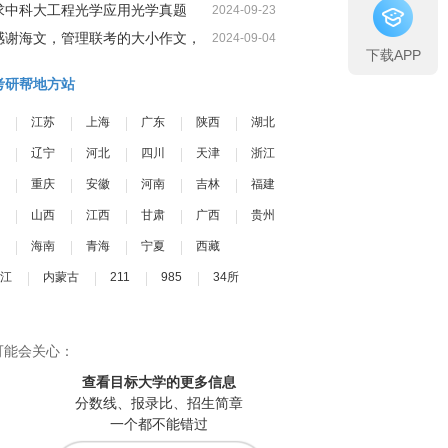
求中科大工程光学应用光学真题
2024-09-23
感谢海文，管理联考的大小作文，
2024-09-04
下载APP
我一定可以很高分
考研帮地方站
江苏
上海
广东
陕西
湖北
辽宁
河北
四川
天津
浙江
重庆
安徽
河南
吉林
福建
山西
江西
甘肃
广西
贵州
海南
青海
宁夏
西藏
江
内蒙古
211
985
34所
可能会关心：
查看目标大学
的更多信息
分数线、报录比、招生简章
一个都不能错过