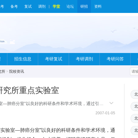
报考
备考
复试
调剂
学堂
论坛
研招
资料
绍
招生信息
考研复试
考研调剂
考研问答
究所
>
院校资讯
研究所重点实验室
北
室—肺癌分室”以良好的科研条件和学术环境，通过引入
北
化组合，人才培养，招聘高级研究人员，促进人才成长，
2007-01-05
北
实验室—肺癌分室”以良好的科研条件和学术环境，通
北