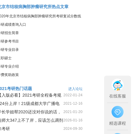
北京市结核病胸部肿瘤研究所热点文章
2020年北京市结核病胸部肿瘤研究所考研复试分数线
考研成绩查询入口
考研招生简章
考研参考书目
考研专业目录
在职硕士
考研专业介绍
学费奖助政策
2021考研热门话题
进入论坛
【入版必看】2021考研全程备考规
2022-01-24
在线客服
划！
424分上岸！21级成都大学广播电
2021-12-16
视第1名三跨二战上岸经
学长学姐帮2020还没对你说的话，
2021-01-20
今天这就告诉你
南师大347上不了岸，应该怎么调剂
2026-01-16
精选课程
来考研
2024-09-30