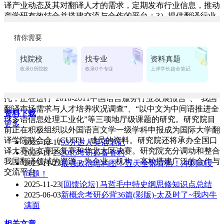
译产业动态及其对翻译人才的需求，定期发布行业信息，推动
产学研有效结合并搭建交流与合作的平台；3）提供翻译行业
咨询与服务，组织开展各类翻译培训。
自成立以来，研究院先后邀请了国际译联主席Frans De
Laet先生、国内知名翻译家唐闻生女士、国际大学翻译学院联
合会（CUITI）主席Hannelore Lee-Jahnke教授以及美国蒙特雷
国际研究学院高级翻译学院前院长鲍川运教授等专家学者来校
讲学，促进多语种翻译教学的发展。研究院受中国翻译协会委
托，正在进行“2010-2011中国语言服务行业发展报告”、“我国
翻译市场需求与人才培养状况调查”、“以中文为中间语推进全
资料下载
球多语信息处理工业化”等三项地厅级课题的研究。研究院目
更多
前正在积极组织以外国语言文学一级学科申报成为国际大学翻
译学院联合会（CUITI）成员的资料。研究院还将承办全国口
2025-12-11
93分达人英语笔记
译大赛北京赛区复赛和华北大区决赛。研究院充分调动和整合
2025-11-23
2015考研必备资料
我国翻译领域的资源，为企业、机构、高校搭建广泛的合作与
2025-11-23
最强政治结构图！五天全部背熟！冲刺80没
交流平台
问题！
2025-11-23
[回馈论坛] 马哲毛中特史纲思修知识点总结
2025-06-03
新概念考研必背36篇(彩版)-太及时了~我内牛
满面
相关文章