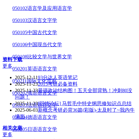
050102语言学及应用语言学
050103汉语言文字学
050105中国古代文学
050106中国现当代文学
050108比较文学与世界文学
资料下载
更多
050201英语语言文学
2025-12-11
93分达人英语笔记
0502J1国际文化贸易
2025-11-23
2015考研必备资料
2025-11-23
最强政治结构图！五天全部背熟！冲刺80没
050202俄语语言文学
问题！
2025-11-23
[回馈论坛] 马哲毛中特史纲思修知识点总结
050203法语语言文学
2025-06-03
新概念考研必背36篇(彩版)-太及时了~我内牛
满面
050204德语语言文学
相关文章
050205日语语言文学
更多