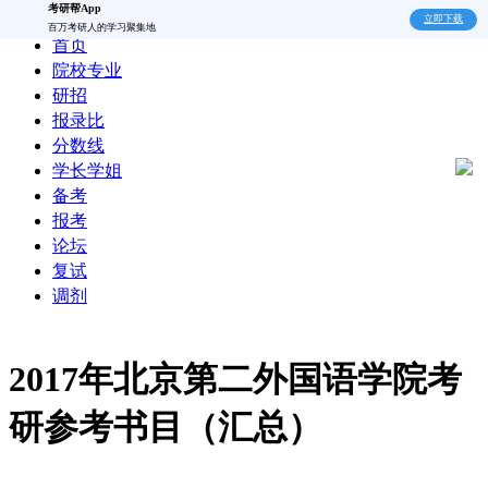
考研帮App
立即下载
百万考研人的学习聚集地
首页
院校专业
研招
报录比
分数线
学长学姐
备考
报考
论坛
复试
调剂
2017年北京第二外国语学院考
研参考书目（汇总）