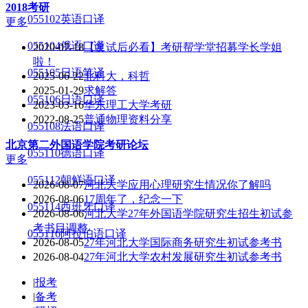
2018考研
055102英语口译
更多
055104俄语口译
2020-07-18
【复试后必看】考研帮学堂招募学长学姐
啦！
055105日语笔译
2025-06-22
北科大，科哲
2025-01-29
求解答
055106日语口译
2023-03-16
华东理工大学考研
2022-08-25
普通物理资料分享
055108法语口译
北京第二外国语学院
考研论坛
055110德语口译
更多
055112朝鲜语口译
2026-08-07
河北大学应用心理研究生情况你了解吗
2026-08-06
17周年了，纪念一下
055114西班牙口译
2026-08-06
河北大学27年外国语学院研究生招生初试参
考书目调整
055116阿拉伯语口译
2026-08-05
27年河北大学国际商务研究生初试参考书
2026-08-04
27年河北大学农村发展研究生初试参考书
|
报考
|
备考