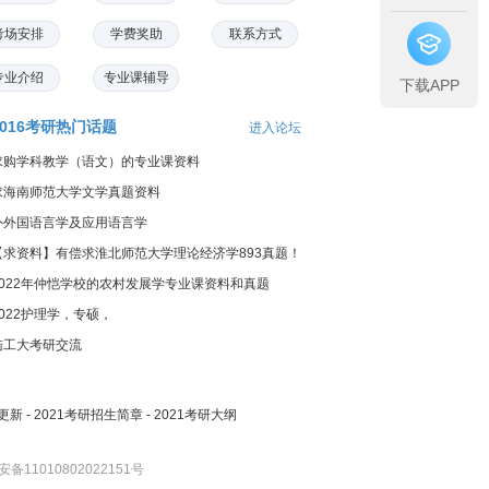
考场安排
学费奖助
联系方式
专业介绍
专业课辅导
下载APP
2016考研热门话题
进入论坛
求购学科教学（语文）的专业课资料
求海南师范大学文学真题资料
外外国语言学及应用语言学
【求资料】有偿求淮北师范大学理论经济学893真题！
2022年仲恺学校的农村发展学专业课资料和真题
2022护理学，专硕，
陆工大考研交流
更新
-
2021考研招生简章
-
2021考研大纲
备11010802022151号