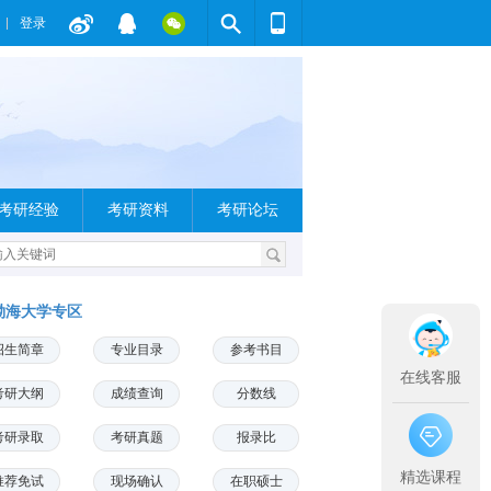
登录
考研经验
考研资料
考研论坛
渤海大学专区
招生简章
专业目录
参考书目
在线客服
考研大纲
成绩查询
分数线
考研录取
考研真题
报录比
精选课程
推荐免试
现场确认
在职硕士