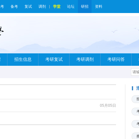
报考
备考
复试
调剂
学堂
论坛
研招
资料
绍
招生信息
考研复试
考研调剂
考研问答
05月05日