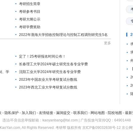
考研招生简章
考研参考书目
考研大纲公示
考研学费奖助
2022年渤海大学招收控制理论与控制工程调剂研究生5名
更多
定了！25考研报名时间公布！
长春理工大学2024年硕士研究生各专业学费
制、学
沈阳工业大学2024年研究生各专业学费
2023年中国农业大学考研复试分数线
2023年西北工业大学考研复试分数线
款
-
隐私保护
-
加入我们
-
友情链接
-
漏洞提交
-
联系我们
-
网站地图
-
院校地图
-
最新
违法/不良信息举报邮箱：kaoyanbang@tal.com | 广告投放与宣传QQ：64901448
KaoYan.com, All Rights Reserved.
考研帮
版权所有
京ICP备09032638号-12
京公网安