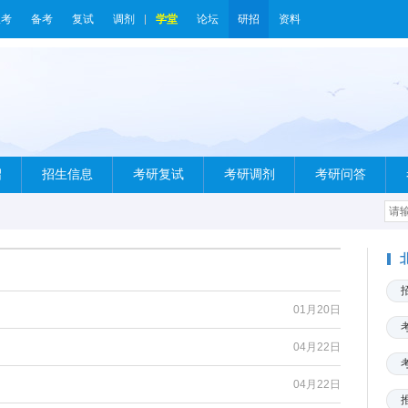
报考
备考
复试
调剂
学堂
论坛
研招
资料
绍
招生信息
考研复试
考研调剂
考研问答
01月20日
04月22日
04月22日