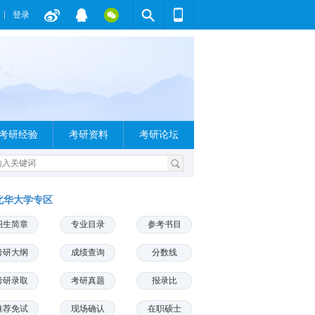
登录
考研经验
考研资料
考研论坛
北华大学专区
招生简章
专业目录
参考书目
考研大纲
成绩查询
分数线
考研录取
考研真题
报录比
推荐免试
现场确认
在职硕士