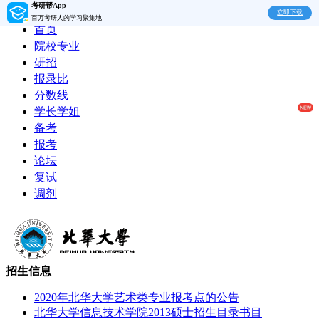
考研帮App
立即下载
百万考研人的学习聚集地
首页
院校专业
研招
报录比
分数线
学长学姐
备考
报考
论坛
复试
调剂
招生信息
2020年北华大学艺术类专业报考点的公告
北华大学信息技术学院2013硕士招生目录书目