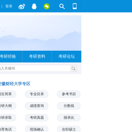
登录
考研经验
考研资料
考研论坛
安徽财经大学专区
招生简章
专业目录
参考书目
考研大纲
成绩查询
分数线
考研录取
考研真题
报录比
推荐免试
现场确认
在职硕士