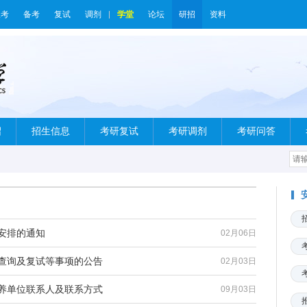
报考
备考
复试
调剂
学堂
论坛
研招
资料
绍
招生信息
考研复试
考研调剂
考研问答
作安排的通知
02月06日
绩查询及复试等事项的公告
02月03日
培养单位联系人及联系方式
09月03日