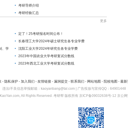
考研导师介绍
考研经验汇总
更多
定了！25考研报名时间公布！
长春理工大学2024年硕士研究生各专业学费
制、学
沈阳工业大学2024年研究生各专业学费
2023年中国农业大学考研复试分数线
2023年西北工业大学考研复试分数线
款
-
隐私保护
-
加入我们
-
友情链接
-
漏洞提交
-
联系我们
-
网站地图
-
院校地图
-
最新
违法/不良信息举报邮箱：kaoyanbang@tal.com | 广告投放与宣传QQ：64901448
KaoYan.com, All Rights Reserved.
考研帮
版权所有
京ICP备09032638号-12
京公网安