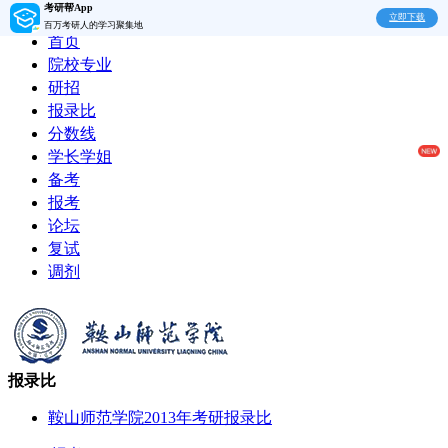
考研帮App
立即下载
百万考研人的学习聚集地
首页
院校专业
研招
报录比
分数线
学长学姐
备考
报考
论坛
复试
调剂
报录比
鞍山师范学院2013年考研报录比