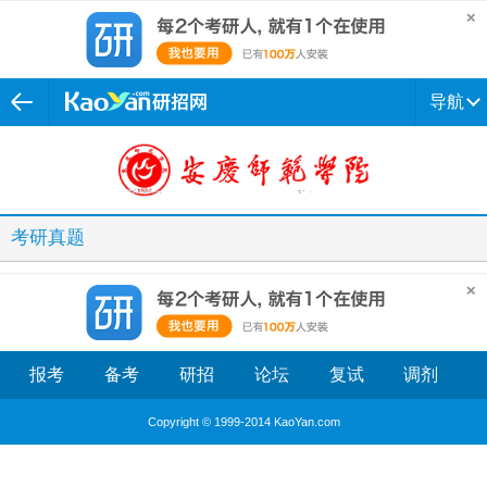
导航
考研真题
报考
备考
研招
论坛
复试
调剂
Copyright © 1999-2014 KaoYan.com