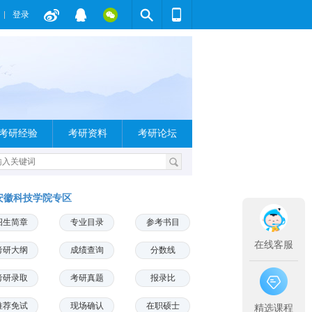
登录
考研经验
考研资料
考研论坛
安徽科技学院专区
招生简章
专业目录
参考书目
在线客服
考研大纲
成绩查询
分数线
考研录取
考研真题
报录比
推荐免试
现场确认
在职硕士
精选课程