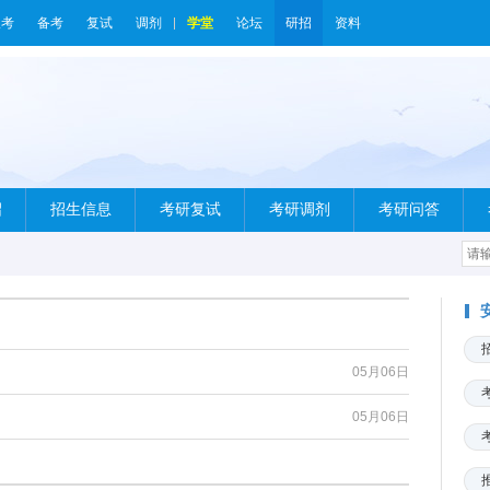
报考
备考
复试
调剂
学堂
论坛
研招
资料
绍
招生信息
考研复试
考研调剂
考研问答
05月06日
05月06日