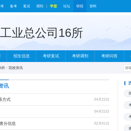
报考
备考
复试
调剂
学堂
论坛
研招
资料
绍
招生信息
考研复试
考研调剂
考研问答
6所
>
院校资讯
资讯
系方式
04月22日
04月22日
研查分信息
02月01日