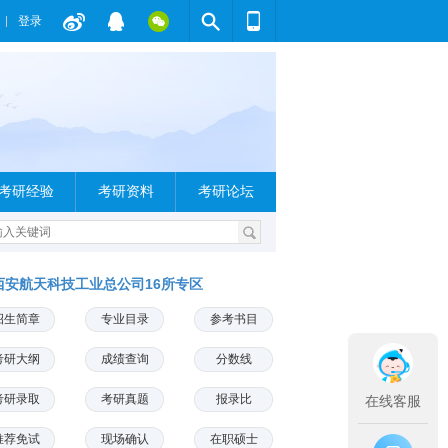
登录
考研经验
考研资料
考研论坛
西安航天科技工业总公司16所专区
招生简章
专业目录
参考书目
考研大纲
成绩查询
分数线
考研录取
考研真题
报录比
在线客服
推荐免试
现场确认
在职硕士