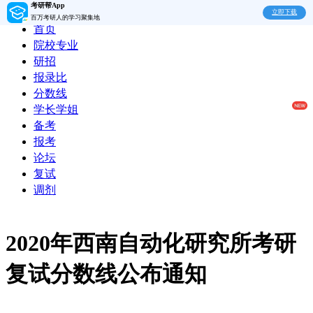
考研帮App
立即下载
百万考研人的学习聚集地
首页
院校专业
研招
报录比
分数线
学长学姐
备考
报考
论坛
复试
调剂
2020年西南自动化研究所考研
复试分数线公布通知