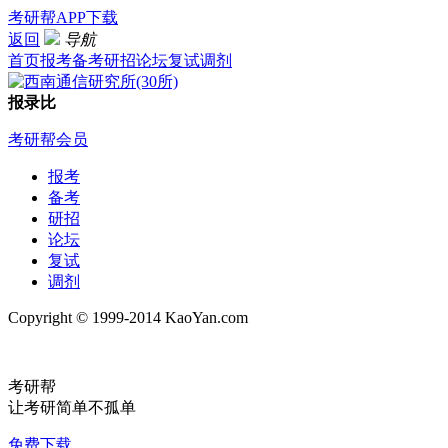
考研帮APP下载
返回
导航
首页
报考
备考
研招
论坛
复试
调剂
报录比
考研帮会员
报考
备考
研招
论坛
复试
调剂
Copyright © 1999-2014 KaoYan.com
考研帮
让考研简单不孤单
免费下载